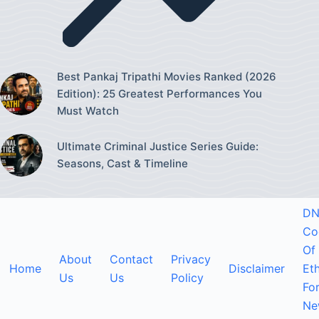
Best Pankaj Tripathi Movies Ranked (2026
Edition): 25 Greatest Performances You
Must Watch
Ultimate Criminal Justice Series Guide:
Seasons, Cast & Timeline
DN
Co
Of
About
Contact
Privacy
Home
Disclaimer
Eth
Us
Us
Policy
Fo
Ne