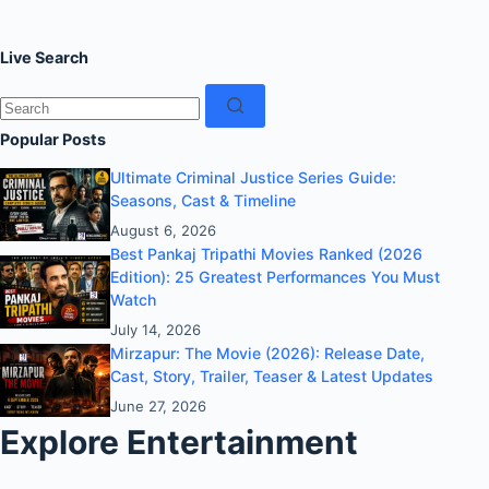
Live Search
No
results
Popular Posts
Ultimate Criminal Justice Series Guide:
Seasons, Cast & Timeline
August 6, 2026
Best Pankaj Tripathi Movies Ranked (2026
Edition): 25 Greatest Performances You Must
Watch
July 14, 2026
Mirzapur: The Movie (2026): Release Date,
Cast, Story, Trailer, Teaser & Latest Updates
June 27, 2026
Explore Entertainment